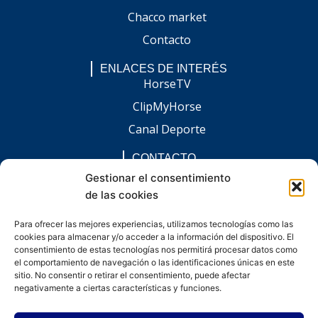
Chacco market
Contacto
ENLACES DE INTERÉS
HorseTV
ClipMyHorse
Canal Deporte
CONTACTO
comunicacion@chaccoinfo.com
Gestionar el consentimiento
de las cookies
Presentes en todo el ámbito nacional
REDES SOCIALES
Para ofrecer las mejores experiencias, utilizamos tecnologías como las
F
I
L
E
W
cookies para almacenar y/o acceder a la información del dispositivo. El
a
n
i
n
h
c
s
n
v
a
consentimiento de estas tecnologías nos permitirá procesar datos como
e
t
k
e
t
el comportamiento de navegación o las identificaciones únicas en este
b
a
e
l
s
sitio. No consentir o retirar el consentimiento, puede afectar
o
g
d
o
a
negativamente a ciertas características y funciones.
o
r
i
p
p
k
a
n
e
p