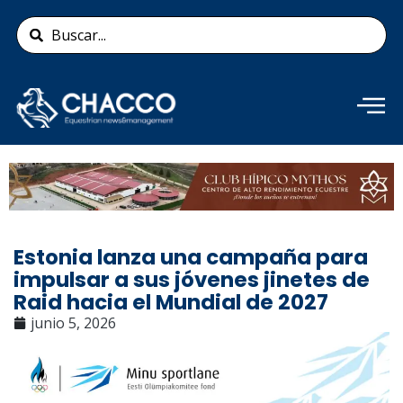
Ir
Search
al
...
contenido
Añade aquí tu texto de
cabecera
Estonia lanza una campaña para
impulsar a sus jóvenes jinetes de
Raid hacia el Mundial de 2027
junio 5, 2026