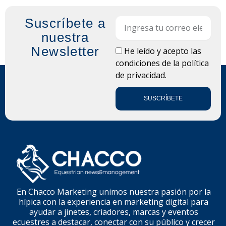
Suscríbete a
Email
nuestra
Newsletter
LOPD
He leído y acepto las
condiciones de la
política
de privacidad.
SUSCRÍBETE
En Chacco Marketing unimos nuestra pasión por la
hípica con la experiencia en marketing digital para
ayudar a jinetes, criadores, marcas y eventos
ecuestres a destacar, conectar con su público y crecer