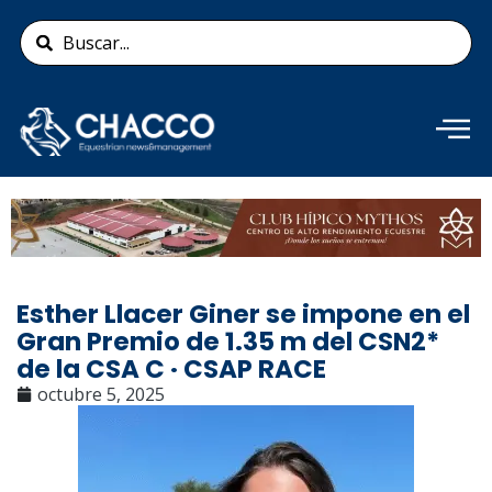
Ir
Search
al
...
contenido
Añade aquí tu texto de
cabecera
Esther Llacer Giner se impone en el
Gran Premio de 1.35 m del CSN2*
de la CSA C · CSAP RACE
octubre 5, 2025