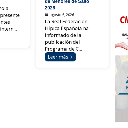
de Menores de Salto
ñola
2026
 presente
agosto 6, 2026
La Real Federación
antes
Hípica Española ha
ntern...
informado de la
publicación del
Programa de C...
Leer más