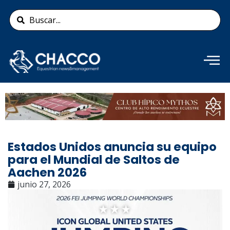
Ir
Search
al
...
contenido
Añade aquí tu texto de
cabecera
Estados Unidos anuncia su equipo
para el Mundial de Saltos de
Aachen 2026
junio 27, 2026