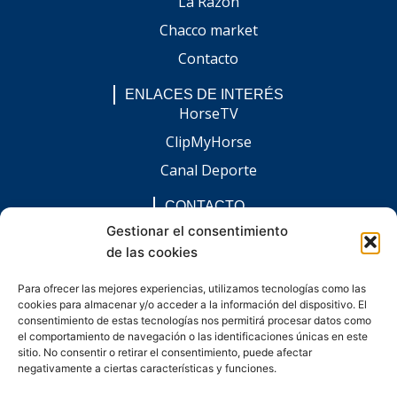
La Razón
Chacco market
Contacto
ENLACES DE INTERÉS
HorseTV
ClipMyHorse
Canal Deporte
CONTACTO
comunicacion@chaccoinfo.com
Gestionar el consentimiento
de las cookies
Presentes en todo el ámbito nacional
REDES SOCIALES
Para ofrecer las mejores experiencias, utilizamos tecnologías como las
F
I
L
E
W
cookies para almacenar y/o acceder a la información del dispositivo. El
a
n
i
n
h
c
s
n
v
a
consentimiento de estas tecnologías nos permitirá procesar datos como
e
t
k
e
t
el comportamiento de navegación o las identificaciones únicas en este
b
a
e
l
s
sitio. No consentir o retirar el consentimiento, puede afectar
o
g
d
o
a
negativamente a ciertas características y funciones.
o
r
i
p
p
k
a
n
e
p