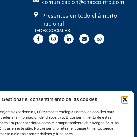
comunicacion@chaccoinfo.com
Presentes en todo el ámbito
nacional
REDES SOCIALES
F
I
L
E
W
a
n
i
n
h
c
s
n
v
a
e
t
k
e
t
b
a
e
l
s
o
g
d
o
a
o
r
i
p
p
k
a
n
e
p
-
m
-
f
i
n
Gestionar el consentimiento de las cookies
 mejores experiencias, utilizamos tecnologías como las cookies para
ceder a la información del dispositivo. El consentimiento de estas
permitirá procesar datos como el comportamiento de navegación o las
únicas en este sitio. No consentir o retirar el consentimiento, puede
mente a ciertas características y funciones.