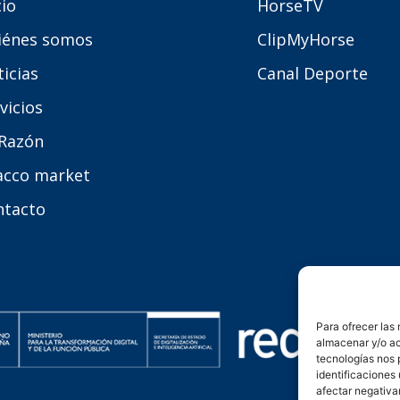
cio
HorseTV
iénes somos
ClipMyHorse
icias
Canal Deporte
vicios
 Razón
acco market
ntacto
Para ofrecer las
almacenar y/o ac
tecnologías nos 
identificaciones 
afectar negativa