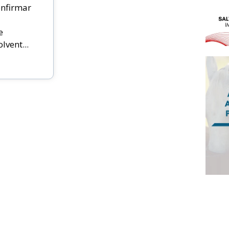
nfirmar
e
vent...