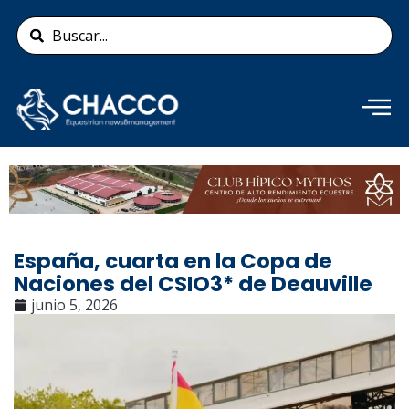
Ir
Search
al
...
contenido
Añade aquí tu texto de
cabecera
España, cuarta en la Copa de
Naciones del CSIO3* de Deauville
junio 5, 2026