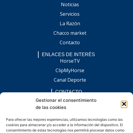
Noticias
Servicios
La Razón
Chacco market
Contacto
ENLACES DE INTERÉS
HorseTV
ClipMyHorse
Canal Deporte
CONTACTO
comunicacion@chaccoinfo.com
Gestionar el consentimiento
de las cookies
Presentes en todo el ámbito nacional
REDES SOCIALES
Para ofrecer las mejores experiencias, utilizamos tecnologías como las
F
I
L
E
W
cookies para almacenar y/o acceder a la información del dispositivo. El
a
n
i
n
h
c
s
n
v
a
consentimiento de estas tecnologías nos permitirá procesar datos como