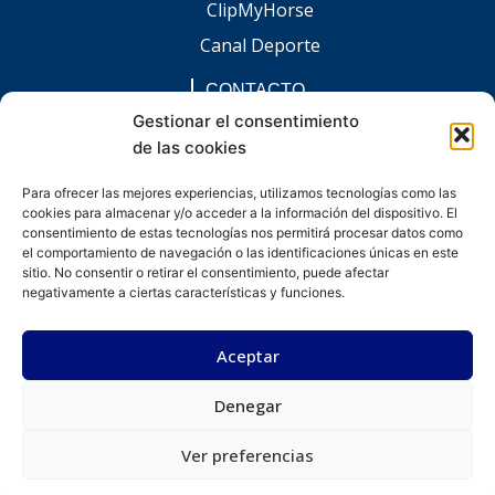
ClipMyHorse
Canal Deporte
CONTACTO
comunicacion@chaccoinfo.com
Gestionar el consentimiento
de las cookies
Presentes en todo el ámbito nacional
REDES SOCIALES
Para ofrecer las mejores experiencias, utilizamos tecnologías como las
F
I
L
E
W
cookies para almacenar y/o acceder a la información del dispositivo. El
a
n
i
n
h
c
s
n
v
a
consentimiento de estas tecnologías nos permitirá procesar datos como
e
t
k
e
t
el comportamiento de navegación o las identificaciones únicas en este
b
a
e
l
s
sitio. No consentir o retirar el consentimiento, puede afectar
o
g
d
o
a
negativamente a ciertas características y funciones.
o
r
i
p
p
k
a
n
e
p
-
m
-
Aceptar
f
i
n
Denegar
Desarrollado por kitdigital.dev
Aviso legal
Política de privacidad
Política de cookies
© Todos los derechos reservados.
Ver preferencias