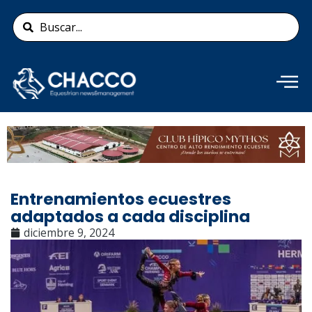
Ir
Search
al
...
contenido
Añade aquí tu texto de
cabecera
Entrenamientos ecuestres
adaptados a cada disciplina
diciembre 9, 2024