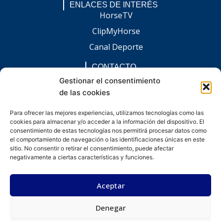
ENLACES DE INTERÉS
HorseTV
ClipMyHorse
Canal Deporte
CONTACTO
comunicacion@chaccoinfo.com
Gestionar el consentimiento
de las cookies
Presentes en todo el ámbito nacional
REDES SOCIALES
Para ofrecer las mejores experiencias, utilizamos tecnologías como las
F
I
L
E
W
cookies para almacenar y/o acceder a la información del dispositivo. El
a
n
i
n
h
c
s
n
v
a
consentimiento de estas tecnologías nos permitirá procesar datos como
e
t
k
e
t
el comportamiento de navegación o las identificaciones únicas en este
b
a
e
l
s
sitio. No consentir o retirar el consentimiento, puede afectar
o
g
d
o
a
negativamente a ciertas características y funciones.
o
r
i
p
p
k
a
n
e
p
-
m
-
Aceptar
f
i
n
Denegar
Desarrollado por kitdigital.dev
Aviso legal
Política de privacidad
Política de cookies