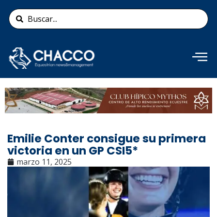
Ir
Search
al
...
contenido
Añade aquí tu texto de
cabecera
Emilie Conter consigue su primera
victoria en un GP CSI5*
marzo 11, 2025