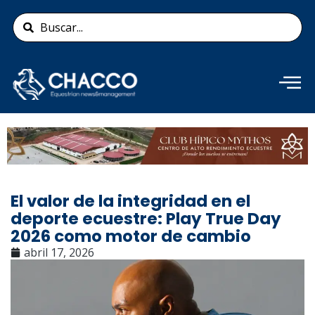
Ir
Search
al
...
contenido
Añade aquí tu texto de
cabecera
El valor de la integridad en el
deporte ecuestre: Play True Day
2026 como motor de cambio
abril 17, 2026