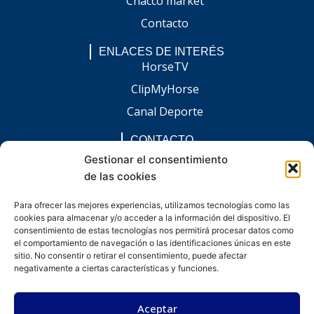
Chacco market
Contacto
ENLACES DE INTERÉS
HorseTV
ClipMyHorse
Canal Deporte
CONTACTO
comunicacion@chaccoinfo.com
Gestionar el consentimiento
de las cookies
Presentes en todo el ámbito nacional
REDES SOCIALES
Para ofrecer las mejores experiencias, utilizamos tecnologías como las
F
I
L
E
W
cookies para almacenar y/o acceder a la información del dispositivo. El
a
n
i
n
h
c
s
n
v
a
consentimiento de estas tecnologías nos permitirá procesar datos como
e
t
k
e
t
el comportamiento de navegación o las identificaciones únicas en este
b
a
e
l
s
sitio. No consentir o retirar el consentimiento, puede afectar
o
g
d
o
a
negativamente a ciertas características y funciones.
o
r
i
p
p
k
a
n
e
p
-
m
-
Aceptar
f
i