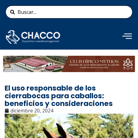
Ir
Search
al
...
contenido
Añade aquí tu texto de
cabecera
El uso responsable de los
cierrabocas para caballos:
beneficios y consideraciones
diciembre 20, 2024