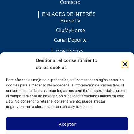
Contacto
ENLACES DE INTERÉS
HorseTV
ClipMyHorse
Canal Deporte
CONTACTO
comunicacion@chaccoinfo.com
Gestionar el consentimiento
de las cookies
Presentes en todo el ámbito nacional
REDES SOCIALES
Para ofrecer las mejores experiencias, utilizamos tecnologías como las
F
I
L
E
W
cookies para almacenar y/o acceder a la información del dispositivo. El
a
n
i
n
h
consentimiento de estas tecnologías nos permitirá procesar datos como
c
s
n
v
a
e
t
k
e
t
el comportamiento de navegación o las identificaciones únicas en este
b
a
e
l
s
sitio. No consentir o retirar el consentimiento, puede afectar
o
g
d
o
a
negativamente a ciertas características y funciones.
o
r
i
p
p
k
a
n
e
p
-
m
-
Aceptar
f
i
n