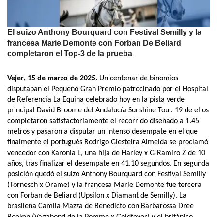
El suizo Anthony Bourquard con Festival Semilly y la
francesa Marie Demonte con Forban De Beliard
completaron el Top-3 de la prueba
Vejer
, 15 de marzo de 2025.
Un centenar de binomios
disputaban el Pequeño Gran Premio patrocinado por el Hospital
de Referencia La Equina celebrado hoy en la pista verde
principal David Broome del Andalucía Sunshine Tour. 19 de ellos
completaron satisfactoriamente el recorrido diseñado a 1.45
metros y pasaron a disputar un intenso desempate en el que
finalmente el portugués Rodrigo Giesteira Almeida se proclamó
vencedor con Karonia L, una hija de Harley x G-Ramiro Z de 10
años, tras finalizar el desempate en 41.10 segundos. En segunda
posición quedó el suizo Anthony Bourquard con Festival Semilly
(Tornesch x Orame) y la francesa Marie Demonte fue tercera
con Forban de Beliard (Upsilon x Diamant de Semilly). La
brasileña Camila Mazza de Benedicto con Barbarossa Dree
Boeken (Vagabond de la Pomme x Goldfever) y el británico