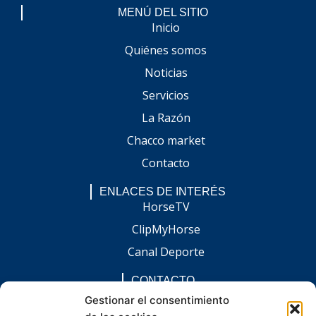
MENÚ DEL SITIO
Inicio
Quiénes somos
Noticias
Servicios
La Razón
Chacco market
Contacto
ENLACES DE INTERÉS
HorseTV
ClipMyHorse
Canal Deporte
CONTACTO
comunicacion@chaccoinfo.com
Gestionar el consentimiento