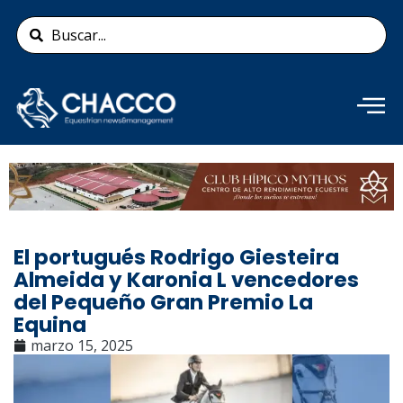
Ir
Search
al
...
contenido
Añade aquí tu texto de
cabecera
El portugués Rodrigo Giesteira
Almeida y Karonia L vencedores
del Pequeño Gran Premio La
Equina
marzo 15, 2025