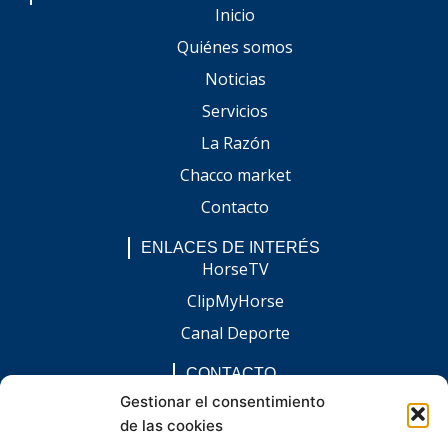
Inicio
Quiénes somos
Noticias
Servicios
La Razón
Chacco market
Contacto
ENLACES DE INTERÉS
HorseTV
ClipMyHorse
Canal Deporte
CONTACTO
comunicacion@chaccoinfo.com
Gestionar el consentimiento
de las cookies
Presentes en todo el ámbito nacional