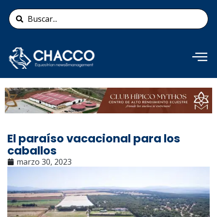
Ir
Search
al
...
contenido
Añade aquí tu texto de
cabecera
El paraíso vacacional para los
caballos
marzo 30, 2023