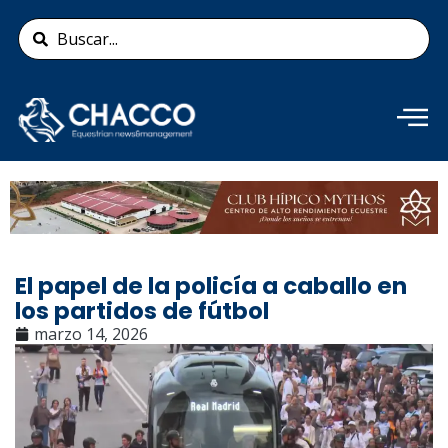
Ir
Search
al
...
contenido
Añade aquí tu texto de
cabecera
El papel de la policía a caballo en
los partidos de fútbol
marzo 14, 2026