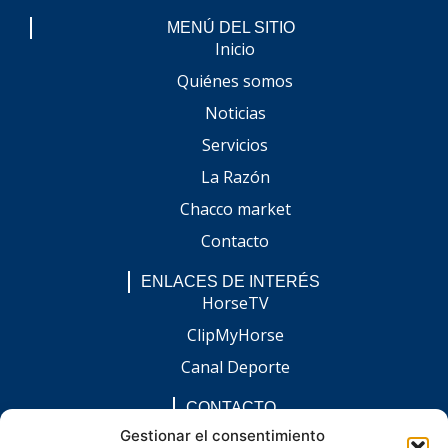
MENÚ DEL SITIO
Inicio
Quiénes somos
Noticias
Servicios
La Razón
Chacco market
Contacto
ENLACES DE INTERÉS
HorseTV
ClipMyHorse
Canal Deporte
CONTACTO
comunicacion@chaccoinfo.com
Gestionar el consentimiento