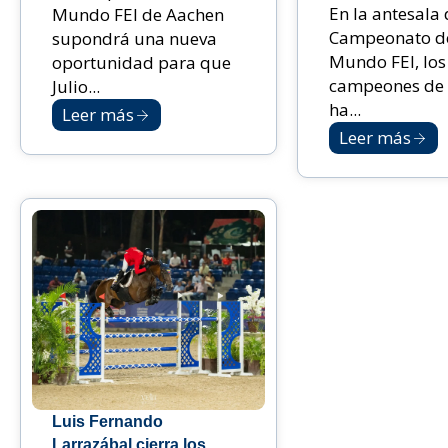
En la antesala 
Mundo FEI de Aachen
Campeonato d
supondrá una nueva
Mundo FEI, los
oportunidad para que
campeones de 
Julio...
ha...
Leer más
Leer más
Luis Fernando
Larrazábal cierra los