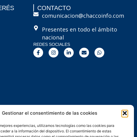
ERÉS
CONTACTO
comunicacion@chaccoinfo.com
Presentes en todo el ámbito
nacional
REDES SOCIALES
F
I
L
E
W
a
n
i
n
h
c
s
n
v
a
e
t
k
e
t
b
a
e
l
s
o
g
d
o
a
o
r
i
p
p
k
a
n
e
p
-
m
-
f
i
n
Gestionar el consentimiento de las cookies
 mejores experiencias, utilizamos tecnologías como las cookies para
ceder a la información del dispositivo. El consentimiento de estas
permitirá procesar datos como el comportamiento de navegación o las