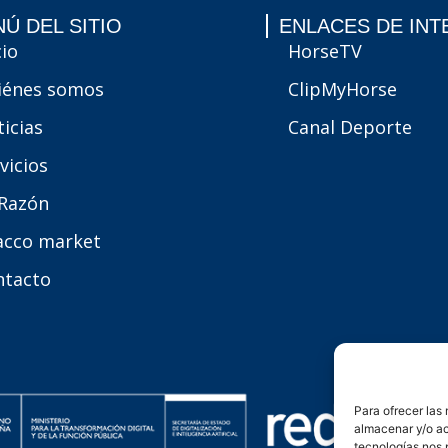
Ú DEL SITIO
ENLACES DE INT
cio
HorseTV
iénes somos
ClipMyHorse
icias
Canal Deporte
vicios
 Razón
acco market
ntacto
Para ofrecer las
almacenar y/o ac
tecnologías nos 