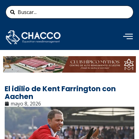
Ir
Search
al
...
contenido
Añade aquí tu texto de
cabecera
El idilio de Kent Farrington con
Aachen
mayo 8, 2026