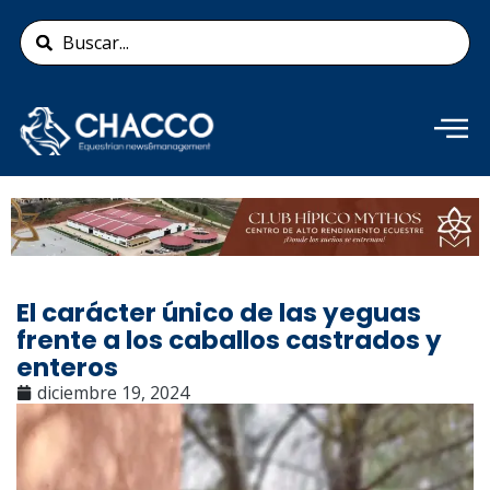
Ir
Search
al
...
contenido
Añade aquí tu texto de
cabecera
El carácter único de las yeguas
frente a los caballos castrados y
enteros
diciembre 19, 2024