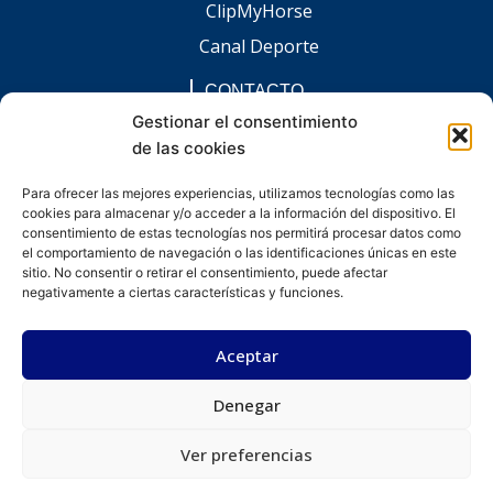
ClipMyHorse
Canal Deporte
CONTACTO
comunicacion@chaccoinfo.com
Gestionar el consentimiento
de las cookies
Presentes en todo el ámbito nacional
REDES SOCIALES
Para ofrecer las mejores experiencias, utilizamos tecnologías como las
F
I
L
E
W
cookies para almacenar y/o acceder a la información del dispositivo. El
a
n
i
n
h
c
s
n
v
a
consentimiento de estas tecnologías nos permitirá procesar datos como
e
t
k
e
t
el comportamiento de navegación o las identificaciones únicas en este
b
a
e
l
s
sitio. No consentir o retirar el consentimiento, puede afectar
o
g
d
o
a
negativamente a ciertas características y funciones.
o
r
i
p
p
k
a
n
e
p
-
m
-
Aceptar
f
i
n
Denegar
Desarrollado por kitdigital.dev
Aviso legal
Política de privacidad
Política de cookies
© Todos los derechos reservados.
Ver preferencias