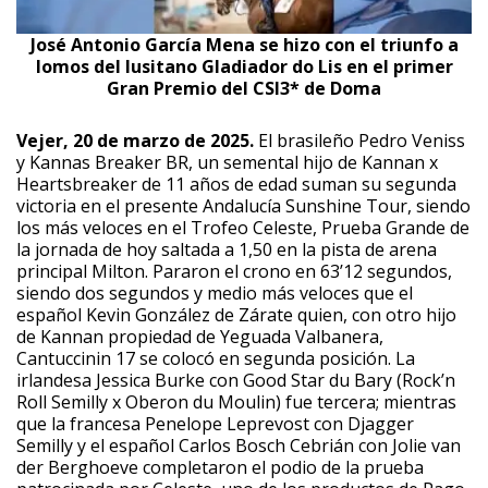
José Antonio García Mena se hizo con el triunfo a
lomos del lusitano Gladiador do Lis en el primer
Gran Premio del CSI3* de Doma
Vejer, 20 de marzo de 2025.
El brasileño Pedro Veniss
y Kannas Breaker BR, un semental hijo de Kannan x
Heartsbreaker de 11 años de edad suman su segunda
victoria en el presente Andalucía Sunshine Tour, siendo
los más veloces en el Trofeo Celeste, Prueba Grande de
la jornada de hoy saltada a 1,50 en la pista de arena
principal Milton. Pararon el crono en 63’12 segundos,
siendo dos segundos y medio más veloces que el
español Kevin González de Zárate quien, con otro hijo
de Kannan propiedad de Yeguada Valbanera,
Cantuccinin 17 se colocó en segunda posición. La
irlandesa Jessica Burke con Good Star du Bary (Rock’n
Roll Semilly x Oberon du Moulin) fue tercera; mientras
que la francesa Penelope Leprevost con Djagger
Semilly y el español Carlos Bosch Cebrián con Jolie van
der Berghoeve completaron el podio de la prueba