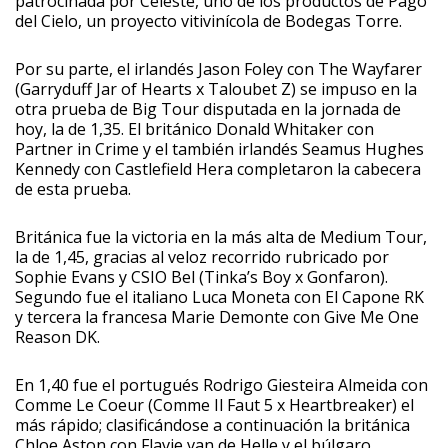
patrocinada por Celeste, uno de los productos de Pago
del Cielo, un proyecto vitivinícola de Bodegas Torre.
Por su parte, el irlandés Jason Foley con The Wayfarer
(Garryduff Jar of Hearts x Taloubet Z) se impuso en la
otra prueba de Big Tour disputada en la jornada de
hoy, la de 1,35. El británico Donald Whitaker con
Partner in Crime y el también irlandés Seamus Hughes
Kennedy con Castlefield Hera completaron la cabecera
de esta prueba.
Británica fue la victoria en la más alta de Medium Tour,
la de 1,45, gracias al veloz recorrido rubricado por
Sophie Evans y CSIO Bel (Tinka’s Boy x Gonfaron).
Segundo fue el italiano Luca Moneta con El Capone RK
y tercera la francesa Marie Demonte con Give Me One
Reason DK.
En 1,40 fue el portugués Rodrigo Giesteira Almeida con
Comme Le Coeur (Comme Il Faut 5 x Heartbreaker) el
más rápido; clasificándose a continuación la británica
Chloe Aston con Flavie van de Helle y el búlgaro