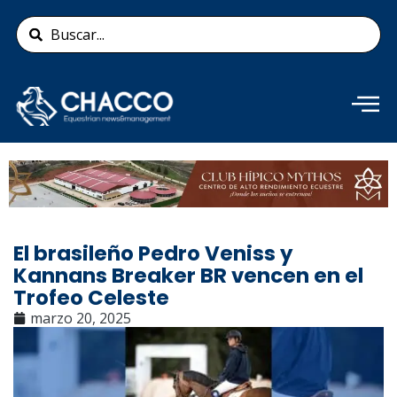
Ir
Search
al
...
contenido
Añade aquí tu texto de
cabecera
El brasileño Pedro Veniss y
Kannans Breaker BR vencen en el
Trofeo Celeste
marzo 20, 2025