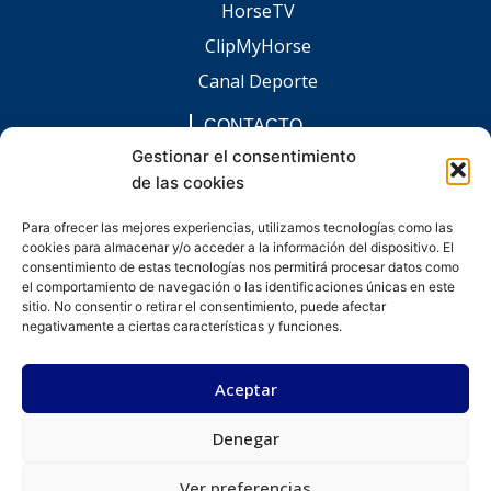
HorseTV
ClipMyHorse
Canal Deporte
CONTACTO
comunicacion@chaccoinfo.com
Gestionar el consentimiento
de las cookies
Presentes en todo el ámbito nacional
REDES SOCIALES
Para ofrecer las mejores experiencias, utilizamos tecnologías como las
F
I
L
E
W
cookies para almacenar y/o acceder a la información del dispositivo. El
a
n
i
n
h
c
s
n
v
a
consentimiento de estas tecnologías nos permitirá procesar datos como
e
t
k
e
t
el comportamiento de navegación o las identificaciones únicas en este
b
a
e
l
s
sitio. No consentir o retirar el consentimiento, puede afectar
o
g
d
o
a
negativamente a ciertas características y funciones.
o
r
i
p
p
k
a
n
e
p
-
m
-
Aceptar
f
i
n
Denegar
Desarrollado por kitdigital.dev
Aviso legal
Política de privacidad
Política de cookies
© Todos los derechos reservados.
Ver preferencias