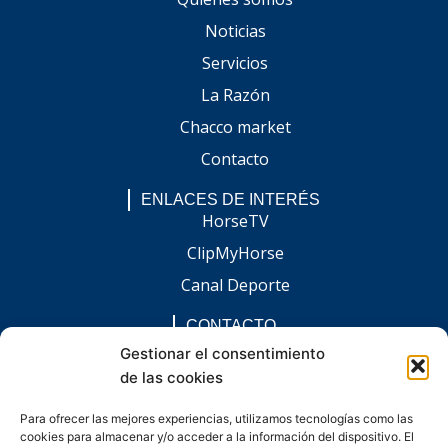
Noticias
Servicios
La Razón
Chacco market
Contacto
ENLACES DE INTERÉS
HorseTV
ClipMyHorse
Canal Deporte
CONTACTO
comunicacion@chaccoinfo.com
Gestionar el consentimiento
de las cookies
Presentes en todo el ámbito nacional
REDES SOCIALES
Para ofrecer las mejores experiencias, utilizamos tecnologías como las
F
I
L
E
W
cookies para almacenar y/o acceder a la información del dispositivo. El
a
n
i
n
h