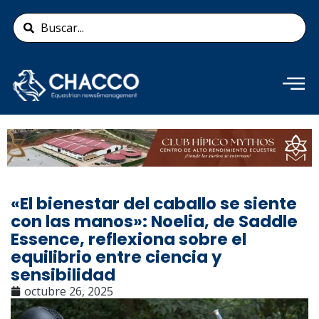
Ir
Search
al
...
contenido
Añade aquí tu texto de
cabecera
«El bienestar del caballo se siente
con las manos»: Noelia, de Saddle
Essence, reflexiona sobre el
equilibrio entre ciencia y
sensibilidad
octubre 26, 2025