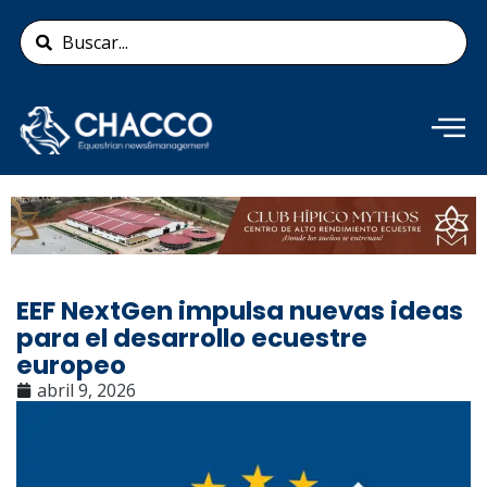
Ir
Search
al
...
contenido
Añade aquí tu texto de
cabecera
EEF NextGen impulsa nuevas ideas
para el desarrollo ecuestre
europeo
abril 9, 2026