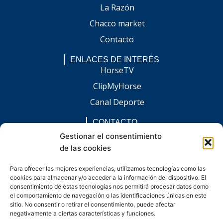
La Razón
Chacco market
Contacto
ENLACES DE INTERÉS
HorseTV
ClipMyHorse
Canal Deporte
CONTACTO
comunicacion@chaccoinfo.com
Gestionar el consentimiento
de las cookies
Presentes en todo el ámbito nacional
REDES SOCIALES
Para ofrecer las mejores experiencias, utilizamos tecnologías como las
F
I
L
E
W
cookies para almacenar y/o acceder a la información del dispositivo. El
a
n
i
n
h
c
s
n
v
a
consentimiento de estas tecnologías nos permitirá procesar datos como
e
t
k
e
t
el comportamiento de navegación o las identificaciones únicas en este
b
a
e
l
s
sitio. No consentir o retirar el consentimiento, puede afectar
o
g
d
o
a
negativamente a ciertas características y funciones.
o
r
i
p
p