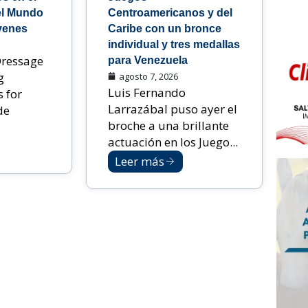
l Mundo
Centroamericanos y del
venes
Caribe con un bronce
individual y tres medallas
Dressage
para Venezuela
g
agosto 7, 2026
Luis Fernando
 for
Larrazábal puso ayer el
de
broche a una brillante
actuación en los Juego...
Leer más