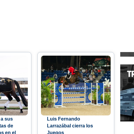
 a sus
Luis Fernando
tas de
Larrazábal cierra los
os en el
Juegos