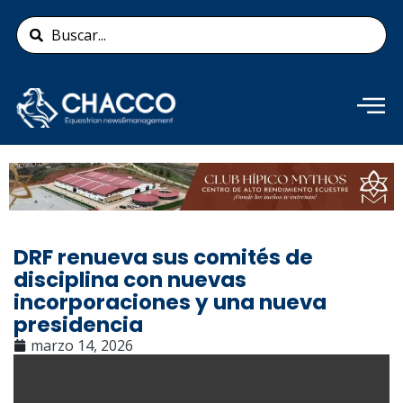
Ir
Search
al
...
contenido
Añade aquí tu texto de
cabecera
DRF renueva sus comités de
disciplina con nuevas
incorporaciones y una nueva
presidencia
marzo 14, 2026