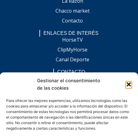
La Razón
Chacco market
Contacto
ENLACES DE INTERÉS
HorseTV
ClipMyHorse
Canal Deporte
CONTACTO
comunicacion@chaccoinfo.com
Gestionar el consentimiento
de las cookies
Presentes en todo el ámbito nacional
REDES SOCIALES
Para ofrecer las mejores experiencias, utilizamos tecnologías como las
F
I
L
E
W
cookies para almacenar y/o acceder a la información del dispositivo. El
a
n
i
n
h
c
s
n
v
a
consentimiento de estas tecnologías nos permitirá procesar datos como
e
t
k
e
t
el comportamiento de navegación o las identificaciones únicas en este
b
a
e
l
s
sitio. No consentir o retirar el consentimiento, puede afectar
o
g
d
o
a
negativamente a ciertas características y funciones.
o
r
i
p
p
k
a
n
e
p