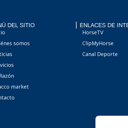
Ú DEL SITIO
ENLACES DE INT
cio
HorseTV
iénes somos
ClipMyHorse
icias
Canal Deporte
vicios
 Razón
acco market
ntacto