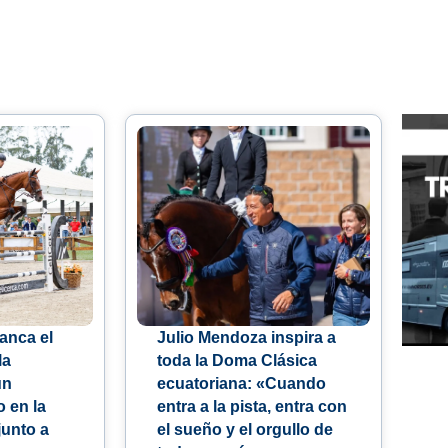
anca el
Julio Mendoza inspira a
la
toda la Doma Clásica
un
ecuatoriana: «Cuando
 en la
entra a la pista, entra con
junto a
el sueño y el orgullo de