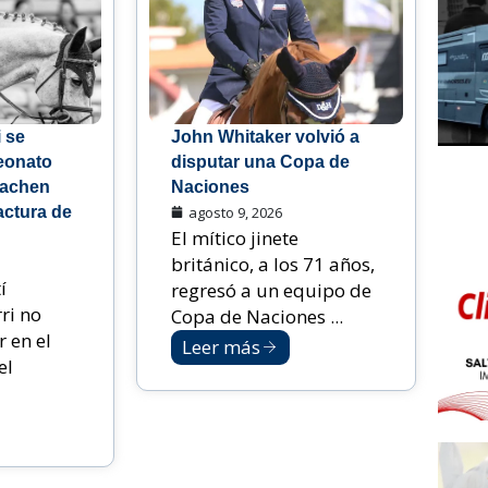
i se
John Whitaker volvió a
eonato
disputar una Copa de
Aachen
Naciones
actura de
agosto 9, 2026
El mítico jinete
británico, a los 71 años,
í
regresó a un equipo de
ri no
Copa de Naciones ...
 en el
Leer más
el