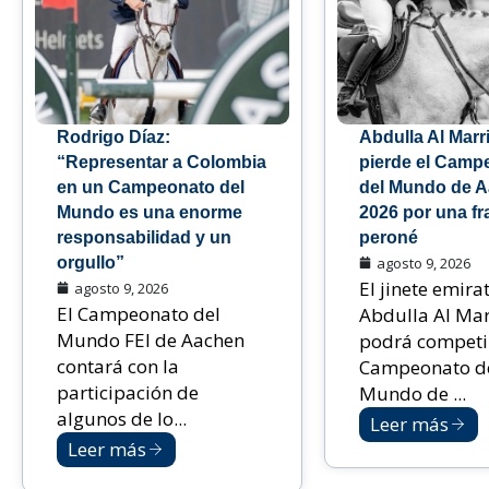
Rodrigo Díaz:
Abdulla Al Marr
“Representar a Colombia
pierde el Camp
en un Campeonato del
del Mundo de 
Mundo es una enorme
2026 por una fr
responsabilidad y un
peroné
orgullo”
agosto 9, 2026
El jinete emirat
agosto 9, 2026
El Campeonato del
Abdulla Al Mar
Mundo FEI de Aachen
podrá competir
contará con la
Campeonato d
participación de
Mundo de ...
algunos de lo...
Leer más
Leer más