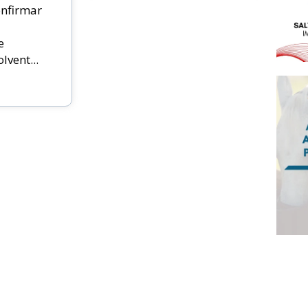
nfirmar
e
vent...