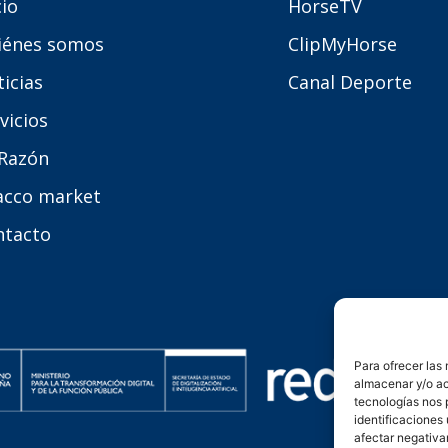
cio
HorseTV
iénes somos
ClipMyHorse
icias
Canal Deporte
vicios
 Razón
acco market
ntacto
Para ofrecer las
almacenar y/o ac
tecnologías nos 
identificaciones 
afectar negativa