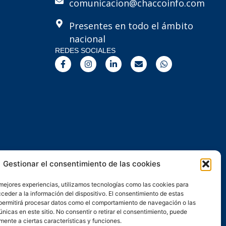
comunicacion@chaccoinfo.com
Presentes en todo el ámbito
nacional
REDES SOCIALES
F
I
L
E
W
a
n
i
n
h
c
s
n
v
a
e
t
k
e
t
b
a
e
l
s
o
g
d
o
a
o
r
i
p
p
k
a
n
e
p
-
m
-
f
i
n
Gestionar el consentimiento de las cookies
 mejores experiencias, utilizamos tecnologías como las cookies para
ceder a la información del dispositivo. El consentimiento de estas
permitirá procesar datos como el comportamiento de navegación o las
únicas en este sitio. No consentir o retirar el consentimiento, puede
mente a ciertas características y funciones.