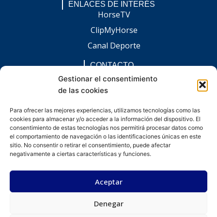
ENLACES DE INTERÉS
HorseTV
ClipMyHorse
Canal Deporte
CONTACTO
comunicacion@chaccoinfo.com
Gestionar el consentimiento
de las cookies
Presentes en todo el ámbito nacional
REDES SOCIALES
Para ofrecer las mejores experiencias, utilizamos tecnologías como las
F
I
L
E
W
cookies para almacenar y/o acceder a la información del dispositivo. El
a
n
i
n
h
c
s
n
v
a
consentimiento de estas tecnologías nos permitirá procesar datos como
e
t
k
e
t
el comportamiento de navegación o las identificaciones únicas en este
b
a
e
l
s
sitio. No consentir o retirar el consentimiento, puede afectar
o
g
d
o
a
negativamente a ciertas características y funciones.
o
r
i
p
p
k
a
n
e
p
-
m
-
Aceptar
f
i
n
Denegar
Desarrollado por kitdigital.dev
Aviso legal
Política de privacidad
Política de cookies