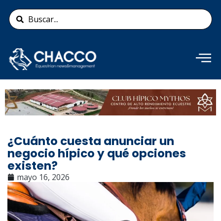
Ir
Search
al
...
contenido
Añade aquí tu texto de
cabecera
¿Cuánto cuesta anunciar un
negocio hípico y qué opciones
existen?
mayo 16, 2026