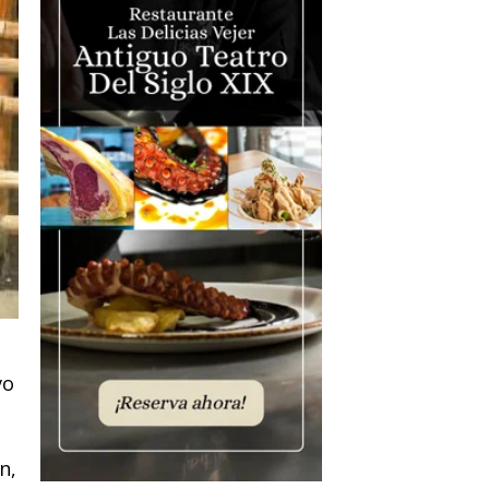
vo
n,