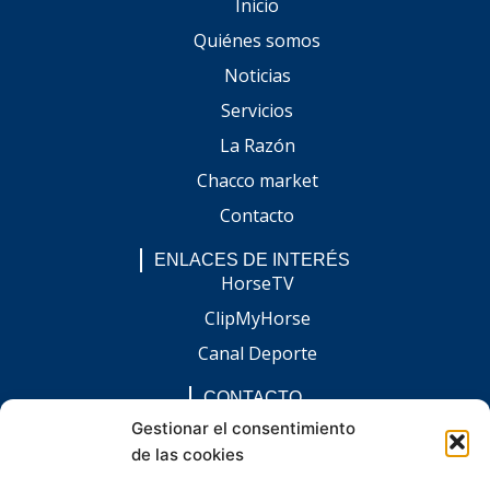
Inicio
Quiénes somos
Noticias
Servicios
La Razón
Chacco market
Contacto
ENLACES DE INTERÉS
HorseTV
ClipMyHorse
Canal Deporte
CONTACTO
comunicacion@chaccoinfo.com
Gestionar el consentimiento
de las cookies
Presentes en todo el ámbito nacional
REDES SOCIALES