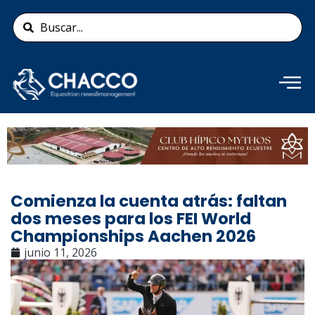
Ir
Search
al
...
contenido
Añade aquí tu texto de
cabecera
Comienza la cuenta atrás: faltan
dos meses para los FEI World
Championships Aachen 2026
junio 11, 2026