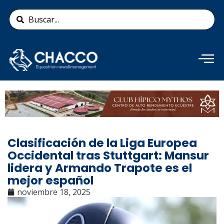
Ir
Search
al
...
contenido
Añade aquí tu texto de
cabecera
Clasificación de la Liga Europea
Occidental tras Stuttgart: Mansur
lidera y Armando Trapote es el
mejor español
noviembre 18, 2025