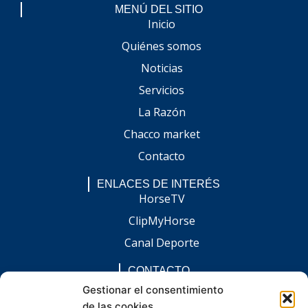
MENÚ DEL SITIO
Inicio
Quiénes somos
Noticias
Servicios
La Razón
Chacco market
Contacto
ENLACES DE INTERÉS
HorseTV
ClipMyHorse
Canal Deporte
CONTACTO
comunicacion@chaccoinfo.com
Gestionar el consentimiento
de las cookies