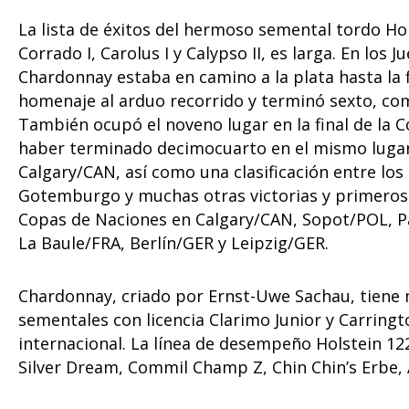
La lista de éxitos del hermoso semental tordo Hol
Corrado I, Carolus I y Calypso II, es larga. En lo
Chardonnay estaba en camino a la plata hasta la 
homenaje al arduo recorrido y terminó sexto, c
También ocupó el noveno lugar en la final de la
haber terminado decimocuarto en el mismo lugar 
Calgary/CAN, así como una clasificación entre lo
Gotemburgo y muchas otras victorias y primeros 
Copas de Naciones en Calgary/CAN, Sopot/POL, P
La Baule/FRA, Berlín/GER y Leipzig/GER.
Chardonnay, criado por Ernst-Uwe Sachau, tiene m
sementales con licencia Clarimo Junior y Carring
internacional. La línea de desempeño Holstein 12
Silver Dream, Commil Champ Z, Chin Chin’s Erbe, Al