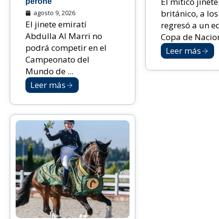
El mítico jinete
peroné
británico, a lo
agosto 9, 2026
El jinete emiratí
regresó a un e
Abdulla Al Marri no
Copa de Nacione
podrá competir en el
Leer más
Campeonato del
Mundo de ...
Leer más