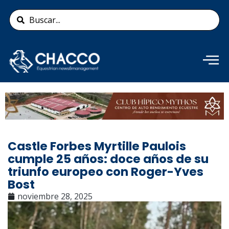
Ir
Search
al
...
contenido
Añade aquí tu texto de
cabecera
Castle Forbes Myrtille Paulois
cumple 25 años: doce años de su
triunfo europeo con Roger-Yves
Bost
noviembre 28, 2025