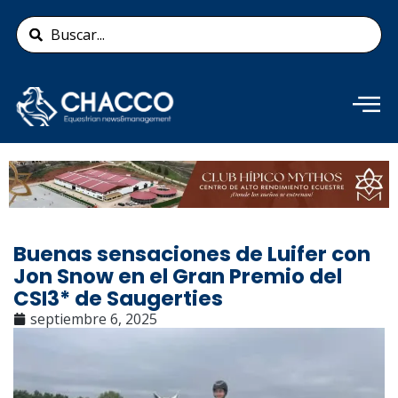
Ir
Search
al
...
contenido
Añade aquí tu texto de
cabecera
Buenas sensaciones de Luifer con
Jon Snow en el Gran Premio del
CSI3* de Saugerties
septiembre 6, 2025