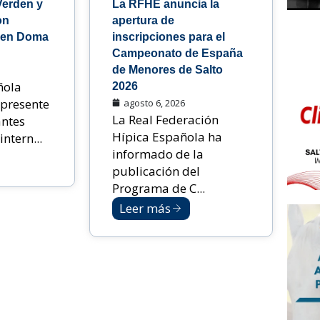
Verden y
La RFHE anuncia la
on
apertura de
 en Doma
inscripciones para el
Campeonato de España
de Menores de Salto
ñola
2026
 presente
agosto 6, 2026
La Real Federación
antes
Hípica Española ha
ntern...
informado de la
publicación del
Programa de C...
Leer más