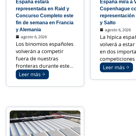
España estará
España mira a 
representada en Raid y
Copenhague c
Concurso Completo este
representación
fin de semana en Francia
y Salto
y Alemania
agosto 6, 2026
La hípica espa
agosto 6, 2026
Los binomios españoles
volverá a estar
volverán a competir
en dos import
fuera de nuestras
competiciones i
fronteras durante este...
Leer más
Leer más