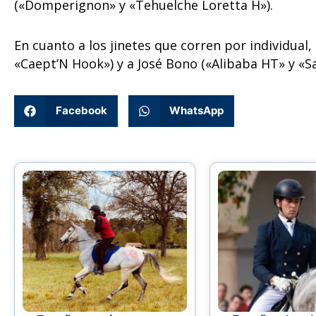
(«Domperignon» y «Tehuelche Loretta H»).
En cuanto a los jinetes que corren por individua
«Caept’N Hook») y a José Bono («Alibaba HT» y «S
Facebook
WhatsApp