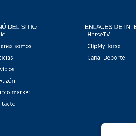
Ú DEL SITIO
ENLACES DE INT
cio
HorseTV
iénes somos
ClipMyHorse
icias
Canal Deporte
vicios
 Razón
acco market
ntacto