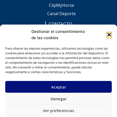
ClipMyHorse
Canal Deporte
CONTACTO
comunicacion@chaccoinfo.com
Gestionar el consentimiento
de las cookies
Presentes en todo el ámbito nacional
REDES SOCIALES
Para ofrecer las mejores experiencias, utilizamos tecnologías como las
F
I
L
E
W
cookies para almacenar y/o acceder a la información del dispositivo. El
a
n
i
n
h
c
s
n
v
a
consentimiento de estas tecnologías nos permitirá procesar datos como
e
t
k
e
t
el comportamiento de navegación o las identificaciones únicas en este
b
a
e
l
s
sitio. No consentir o retirar el consentimiento, puede afectar
o
g
d
o
a
negativamente a ciertas características y funciones.
o
r
i
p
p
k
a
n
e
p
-
m
-
Aceptar
f
i
n
Denegar
Desarrollado por kitdigital.dev
Aviso legal
Política de privacidad
Política de cookies
© Todos los derechos reservados.
Ver preferencias