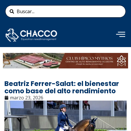
Ir
Search
al
...
contenido
Añade aquí tu texto de
cabecera
Beatriz Ferrer-Salat: el bienestar
como base del alto rendimiento
marzo 23, 2026