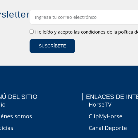
sletter
Email
LOPD
He leído y acepto las condiciones de la
política 
SUSCRÍBETE
Ú DEL SITIO
ENLACES DE INT
cio
HorseTV
iénes somos
ClipMyHorse
icias
Canal Deporte