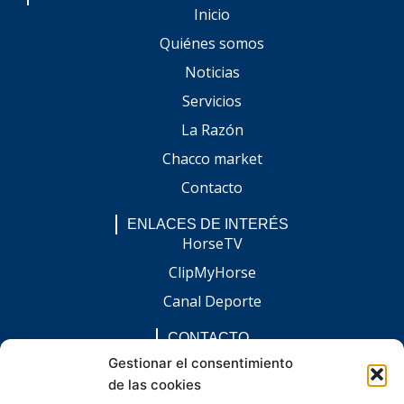
Inicio
Quiénes somos
Noticias
Servicios
La Razón
Chacco market
Contacto
ENLACES DE INTERÉS
HorseTV
ClipMyHorse
Canal Deporte
CONTACTO
comunicacion@chaccoinfo.com
Gestionar el consentimiento
de las cookies
Presentes en todo el ámbito nacional