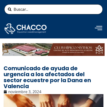
Ir
Search
al
...
contenido
Añade aquí tu texto de
cabecera
Comunicado de ayuda de
urgencia a los afectados del
sector ecuestre por la Dana en
Valencia
noviembre 3, 2024