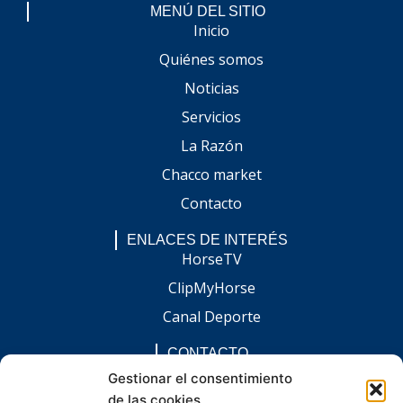
MENÚ DEL SITIO
Inicio
Quiénes somos
Noticias
Servicios
La Razón
Chacco market
Contacto
ENLACES DE INTERÉS
HorseTV
ClipMyHorse
Canal Deporte
CONTACTO
comunicacion@chaccoinfo.com
Gestionar el consentimiento
de las cookies