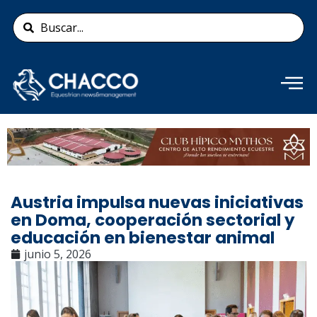
Ir
Search
al
...
contenido
Añade aquí tu texto de
cabecera
Austria impulsa nuevas iniciativas
en Doma, cooperación sectorial y
educación en bienestar animal
junio 5, 2026