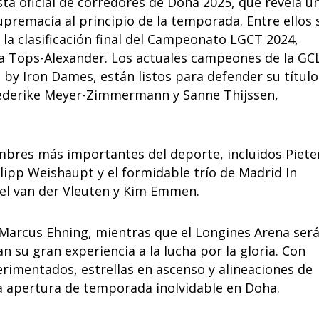
ta oficial de corredores de Doha 2025, que revela u
upremacía al principio de la temporada. Entre ellos 
la clasificación final del Campeonato LGCT 2024,
na Tops-Alexander. Los actuales campeones de la GC
by Iron Dames, están listos para defender su título
riederike Meyer-Zimmermann y Sanne Thijssen,
mbres más importantes del deporte, incluidos Piete
ilipp Weishaupt y el formidable trío de Madrid In
el van der Vleuten y Kim Emmen.
 Marcus Ehning, mientras que el Longines Arena ser
 su gran experiencia a la lucha por la gloria. Con
imentados, estrellas en ascenso y alineaciones de
na apertura de temporada inolvidable en Doha.