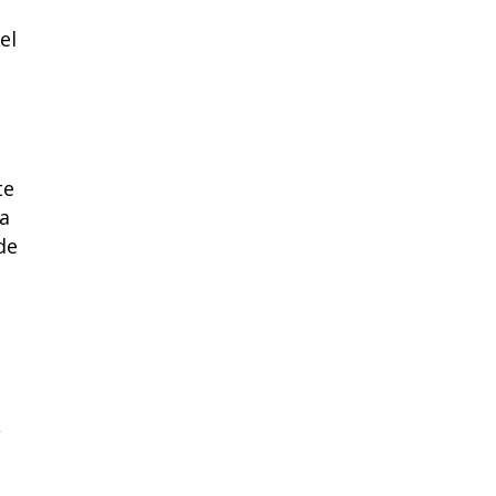
el
te
da
de
,