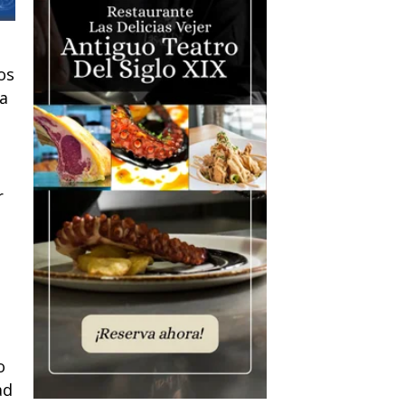
os
ia
r
o
ad