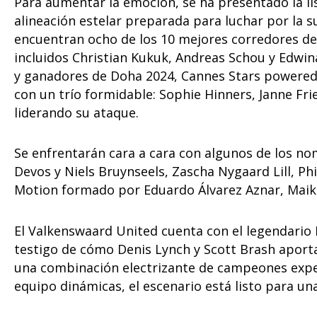
Para aumentar la emoción, se ha presentado la lis
alineación estelar preparada para luchar por la s
encuentran ocho de los 10 mejores corredores de 
incluidos Christian Kukuk, Andreas Schou y Edwi
y ganadores de Doha 2024, Cannes Stars powered 
con un trío formidable: Sophie Hinners, Janne F
liderando su ataque.
Se enfrentarán cara a cara con algunos de los no
Devos y Niels Bruynseels, Zascha Nygaard Lill, Ph
Motion formado por Eduardo Álvarez Aznar, Maik
El Valkenswaard United cuenta con el legendario
testigo de cómo Denis Lynch y Scott Brash aportan
una combinación electrizante de campeones exper
equipo dinámicas, el escenario está listo para u