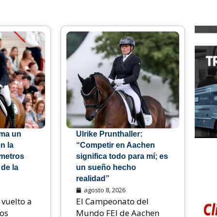
uma un
Ulrike Prunthaller:
n la
“Competir en Aachen
 metros
significa todo para mí; es
de la
un sueño hecho
realidad”
agosto 8, 2026
 vuelto a
El Campeonato del
los
Mundo FEI de Aachen