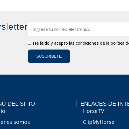
sletter
Email
LOPD
He leído y acepto las condiciones de la
política 
SUSCRÍBETE
Ú DEL SITIO
ENLACES DE INT
cio
HorseTV
iénes somos
ClipMyHorse