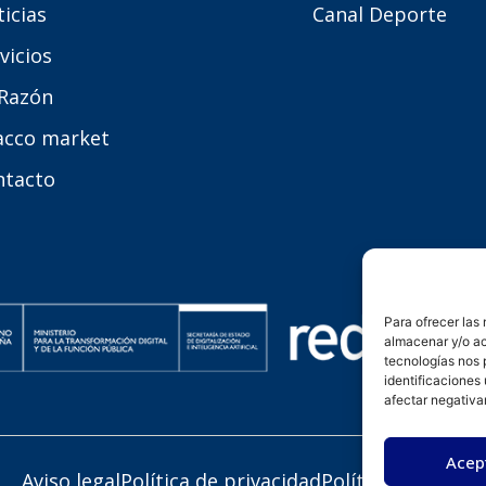
icias
Canal Deporte
vicios
 Razón
acco market
ntacto
Para ofrecer las
almacenar y/o ac
tecnologías nos 
identificaciones 
afectar negativa
Acep
Aviso legal
Política de privacidad
Política de cookie