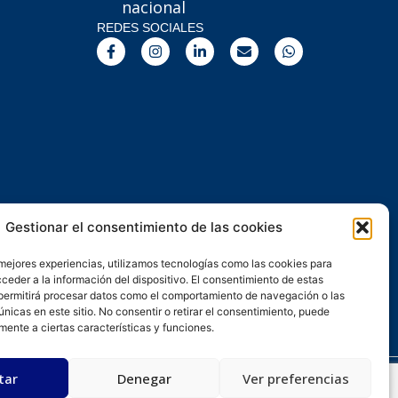
nacional
REDES SOCIALES
F
I
L
E
W
a
n
i
n
h
c
s
n
v
a
e
t
k
e
t
b
a
e
l
s
o
g
d
o
a
o
r
i
p
p
k
a
n
e
p
-
m
-
f
i
n
Gestionar el consentimiento de las cookies
 mejores experiencias, utilizamos tecnologías como las cookies para
ceder a la información del dispositivo. El consentimiento de estas
permitirá procesar datos como el comportamiento de navegación o las
únicas en este sitio. No consentir o retirar el consentimiento, puede
mente a ciertas características y funciones.
tar
Denegar
Ver preferencias
s
Desarrollado por kitdigital.dev