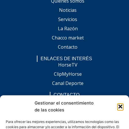
Quiénes somos
Noticias
Servicios
La Razón
Chacco market
Contacto
ENLACES DE INTERÉS
HorseTV
ClipMyHorse
Canal Deporte
CONTACTO
comunicacion@chaccoinfo.com
Gestionar el consentimiento
de las cookies
Presentes en todo el ámbito nacional
REDES SOCIALES
Para ofrecer las mejores experiencias, utilizamos tecnologías como las
F
I
L
E
W
cookies para almacenar y/o acceder a la información del dispositivo. El
a
n
i
n
h