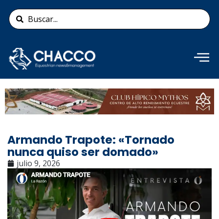
Ir
Search
al
...
contenido
Añade aquí tu texto de
cabecera
Armando Trapote: «Tornado
nunca quiso ser domado»
julio 9, 2026