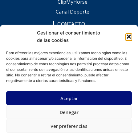
ClipMyHorse
Canal Deporte
CONTACTO
comunicacion@chaccoinfo.com
Gestionar el consentimiento
de las cookies
Presentes en todo el ámbito nacional
REDES SOCIALES
Para ofrecer las mejores experiencias, utilizamos tecnologías como las
F
I
L
E
W
cookies para almacenar y/o acceder a la información del dispositivo. El
a
n
i
n
h
c
s
n
v
a
consentimiento de estas tecnologías nos permitirá procesar datos como
e
t
k
e
t
el comportamiento de navegación o las identificaciones únicas en este
b
a
e
l
s
sitio. No consentir o retirar el consentimiento, puede afectar
o
g
d
o
a
negativamente a ciertas características y funciones.
o
r
i
p
p
k
a
n
e
p
-
m
-
Aceptar
f
i
n
Denegar
Desarrollado por kitdigital.dev
Aviso legal
Política de privacidad
Política de cookies
© Todos los derechos reservados.
Ver preferencias