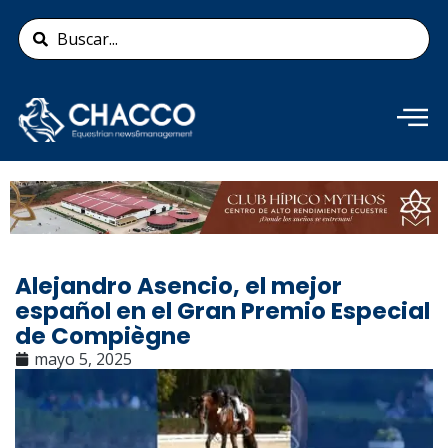
Ir
Search
al
...
contenido
Añade aquí tu texto de
cabecera
Alejandro Asencio, el mejor
español en el Gran Premio Especial
de Compiègne
mayo 5, 2025