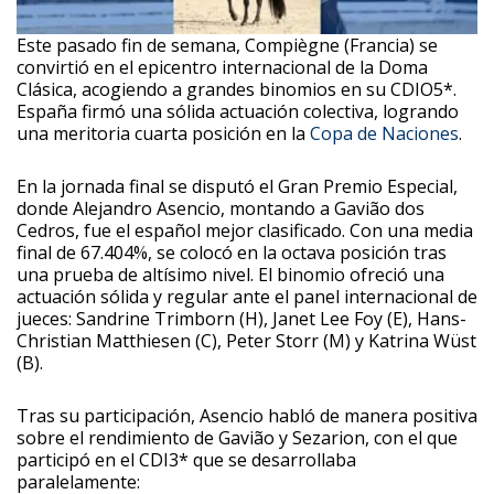
Este pasado fin de semana, Compiègne (Francia) se
convirtió en el epicentro internacional de la Doma
Clásica, acogiendo a grandes binomios en su CDIO5*.
España firmó una sólida actuación colectiva, logrando
una meritoria cuarta posición en la
Copa de Naciones
.
En la jornada final se disputó el Gran Premio Especial,
donde Alejandro Asencio, montando a Gavião dos
Cedros, fue el español mejor clasificado. Con una media
final de 67.404%, se colocó en la octava posición tras
una prueba de altísimo nivel. El binomio ofreció una
actuación sólida y regular ante el panel internacional de
jueces: Sandrine Trimborn (H), Janet Lee Foy (E), Hans-
Christian Matthiesen (C), Peter Storr (M) y Katrina Wüst
(B).
Tras su participación, Asencio habló de manera positiva
sobre el rendimiento de Gavião y Sezarion, con el que
participó en el CDI3* que se desarrollaba
paralelamente: