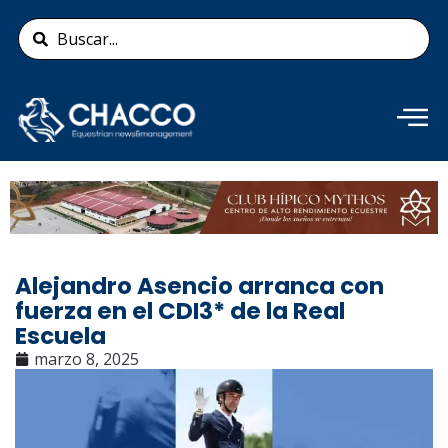
Ir
Search
al
...
contenido
Añade aquí tu texto de
cabecera
Alejandro Asencio arranca con
fuerza en el CDI3* de la Real
Escuela
marzo 8, 2025