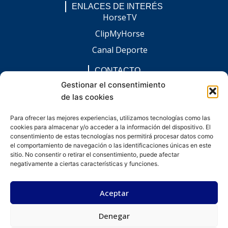
ENLACES DE INTERÉS
HorseTV
ClipMyHorse
Canal Deporte
CONTACTO
comunicacion@chaccoinfo.com
Gestionar el consentimiento
de las cookies
Presentes en todo el ámbito nacional
REDES SOCIALES
Para ofrecer las mejores experiencias, utilizamos tecnologías como las
F
I
L
E
W
cookies para almacenar y/o acceder a la información del dispositivo. El
a
n
i
n
h
c
s
n
v
a
consentimiento de estas tecnologías nos permitirá procesar datos como
e
t
k
e
t
el comportamiento de navegación o las identificaciones únicas en este
b
a
e
l
s
sitio. No consentir o retirar el consentimiento, puede afectar
o
g
d
o
a
negativamente a ciertas características y funciones.
o
r
i
p
p
k
a
n
e
p
-
m
-
Aceptar
f
i
n
Denegar
Desarrollado por kitdigital.dev
Aviso legal
Política de privacidad
Política de cookies