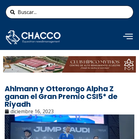
Ir
Search
al
...
contenido
Añade aquí tu texto de
cabecera
Ahlmann y Otterongo Alpha Z
ganan el Gran Premio CSI5* de
Riyadh
diciembre 16, 2023