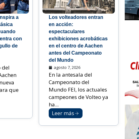
nspira a
Los volteadores entran
lásica
en acción:
Cuando
espectaculares
, entra con
exhibiciones acrobáticas
gullo de
en el centro de Aachen
antes del Campeonato
del Mundo
 del
agosto 7, 2026
En la antesala del
Aachen
Campeonato del
nueva
Mundo FEI, los actuales
ara que
campeones de Volteo ya
ha...
Leer más