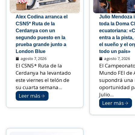
Alex Codina arranca el
Julio Mendoza i
CSN5* Ruta de la
toda la Doma C
Cerdanya con un
ecuatoriana: «
segundo puesto en la
entra a la pista
prueba grande junto a
el sueño y el or
London Blue
todo un país»
agosto 7, 2026
agosto 7, 2026
El CSN5* Ruta de la
El Campeonato
Cerdanya ha levantado
Mundo FEI de 
este viernes el telón de
supondrá una 
su cuarta semana...
oportunidad p
Julio...
Leer más
Leer más