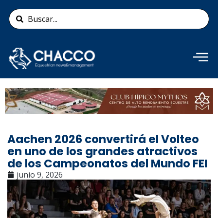
Ir
Search
al
...
contenido
Añade aquí tu texto de
cabecera
Aachen 2026 convertirá el Volteo
en uno de los grandes atractivos
de los Campeonatos del Mundo FEI
junio 9, 2026