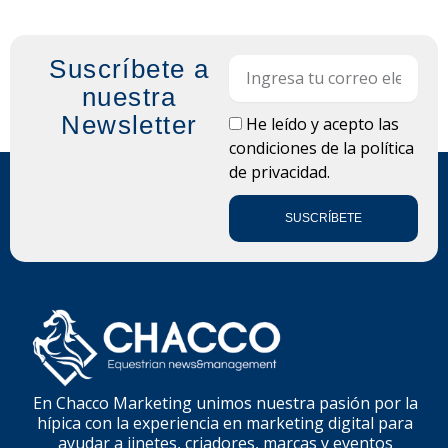
Suscríbete a
Email
nuestra
Newsletter
LOPD
He leído y acepto las
condiciones de la
política
de privacidad.
SUSCRÍBETE
En Chacco Marketing unimos nuestra pasión por la
hípica con la experiencia en marketing digital para
ayudar a jinetes, criadores, marcas y eventos